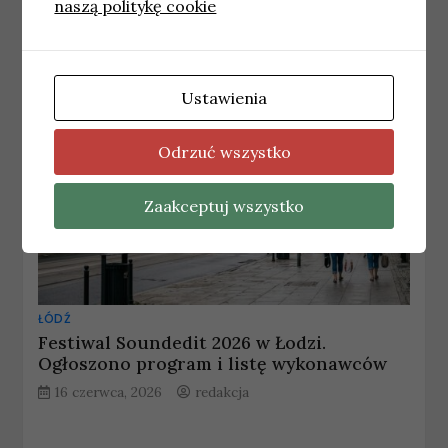
naszą politykę cookie
Ustawienia
Odrzuć wszystko
Zaakceptuj wszystko
ŁÓDŹ
Festiwal Soundedit 2026 w Łodzi.
Ogłoszono program i listę wykonawców
16 czerwca, 2026
redakcja