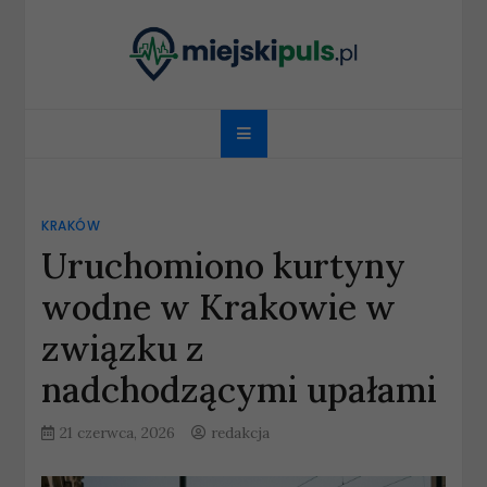
Skip
to
content
miejskipuls.pl
KRAKÓW
Uruchomiono kurtyny
wodne w Krakowie w
związku z
nadchodzącymi upałami
21 czerwca, 2026
redakcja