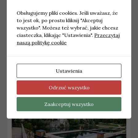
Obsługujemy pliki cookies. Jeśli uważasz, że
to jest ok, po prostu kliknij "Akceptuj
wszystko". Możesz też wybrać, jakie chcesz
ciasteczka, klikając "Ustawienia".
Przeczytaj
naszą politykę cookie
KRAKÓW
Ulica Dąbska będzie rozbudowana
(aktualizacja)
Ustawienia
26 maja, 2026
redakcja
Odrzuć wszystko
Zaakceptuj wszystko