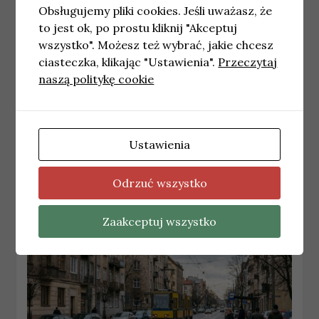
Obsługujemy pliki cookies. Jeśli uważasz, że
to jest ok, po prostu kliknij "Akceptuj
wszystko". Możesz też wybrać, jakie chcesz
ciasteczka, klikając "Ustawienia".
Przeczytaj
naszą politykę cookie
KRAKÓW
Prace drogowe i doświetlenie przejść dla
pieszych na ul. Sołtysowskiej
Ustawienia
12 czerwca, 2026
redakcja
Odrzuć wszystko
Zaakceptuj wszystko