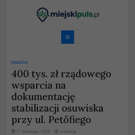
Skip
to
content
miejskipuls.pl
KRAKÓW
400 tys. zł rządowego
wsparcia na
dokumentację
stabilizacji osuwiska
przy ul. Petőfiego
27 kwietnia, 2026
redakcja