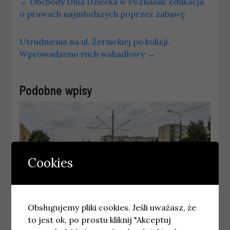
←
Obchody Dnia Dziecka w Poznaniu: edukacja
o prawach najmłodszych poprzez zabawę
Utrudnienia na ul. Żernickiej po kolizji.
Wprowadzono ruch wahadłowy
→
Podobne wpisy
Cookies
Obsługujemy pliki cookies. Jeśli uważasz, że
to jest ok, po prostu kliknij "Akceptuj
KRAKÓW