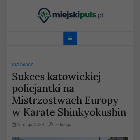
Skip
to
content
miejskipuls.pl
KATOWICE
Sukces katowickiej
policjantki na
Mistrzostwach Europy
w Karate Shinkyokushin
23 maja, 2026
redakcja