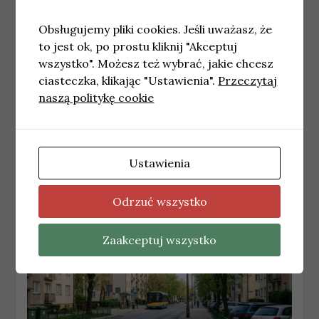
Obsługujemy pliki cookies. Jeśli uważasz, że
to jest ok, po prostu kliknij "Akceptuj
wszystko". Możesz też wybrać, jakie chcesz
ciasteczka, klikając "Ustawienia".
Przeczytaj
naszą politykę cookie
KATOWICE
Zatrzymanie 43-latka w Katowicach.
Mężczyzna usłyszał zarzuty
10 kwietnia, 2026
redakcja
Ustawienia
Odrzuć wszystko
Zaakceptuj wszystko