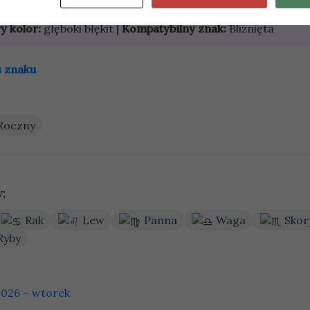
y kolor:
głęboki błękit |
Kompatybilny znak:
Bliźnięta
s znaku
Roczny
:
Rak
Lew
Panna
Waga
Skor
Ryby
2026 – wtorek