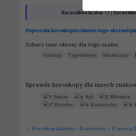
Szczesliwa liczba:
14 |
Szczesliw
Poprzedni horoskop
Archiwum tego okresu
Opi
Zobacz inne okresy dla tego znaku:
Dzienny
Tygodniowy
Miesieczny
Sprawdz horoskopy dla innych znakow
Baran
Byk
Bliźnięta
Strzelec
Koziorożec
←
Horoskop dzienny – Koziorożec – 17 marca 