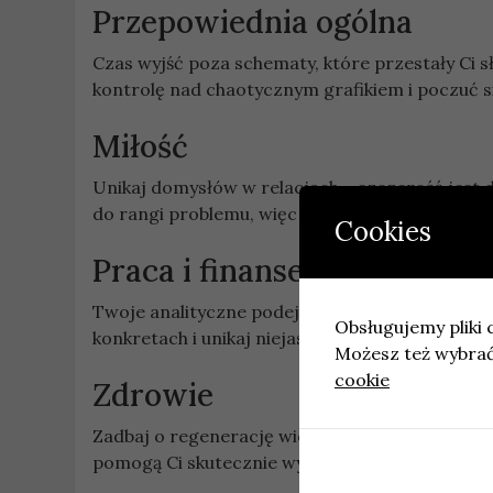
Przepowiednia ogólna
Czas wyjść poza schematy, które przestały Ci 
kontrolę nad chaotycznym grafikiem i poczuć s
Miłość
Unikaj domysłów w relacjach – szczerość jest
do rangi problemu, więc lepiej od razu wyznacz
Cookies
Praca i finanse
Twoje analityczne podejście będzie dzisiaj Tw
Obsługujemy pliki c
konkretach i unikaj niejasnych inwestycji – tr
Możesz też wybrać,
cookie
Zdrowie
Zadbaj o regenerację wieczorem poprzez odcię
pomogą Ci skutecznie wyciszyć emocje i przy