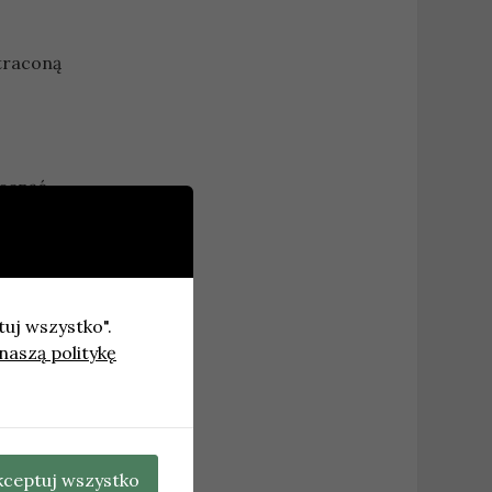
traconą
rosnąć
tuj wszystko".
naszą politykę
ch
kceptuj wszystko