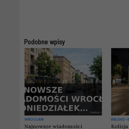
Podobne wpisy
WROCŁAW
BIELSKO-
Najnowsze wiadomości
Kolizja