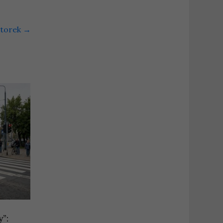
wtorek
→
”: