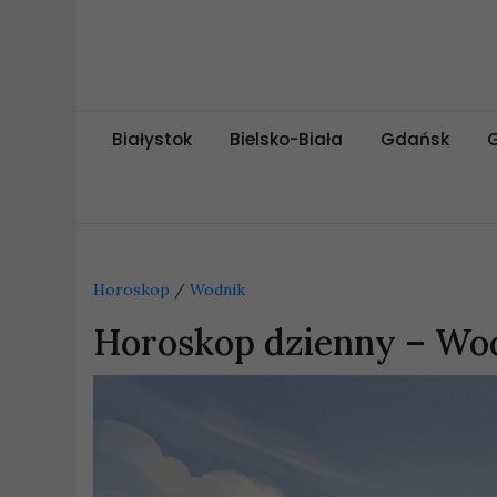
Skip
to
content
miejskipuls.pl
Białystok
Bielsko-Biała
Gdańsk
Horoskop
/
Wodnik
Horoskop dzienny – Wod