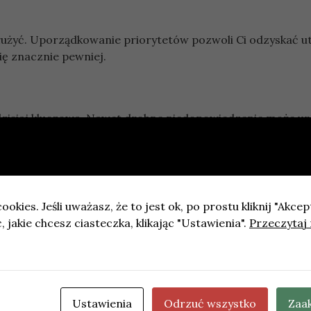
służyć. Uporządkowanie priorytetów pozwoli Ci odzyskać u
ię znacznie pewniej.
 dzisiaj kluczowa. Nawet drobne niedopowiedzenie może u
 granice, które ułatwią Wam współdziałanie.
oim atutem w sprawach finansowych. Skoncentruj się na
ookies. Jeśli uważasz, że to jest ok, po prostu kliknij "Akcep
zymaj się twardych danych i znanych sobie fundamentów.
 jakie chcesz ciasteczka, klikając "Ustawienia".
Przeczytaj 
cie się od cyfrowych bodźców. Lekki ruch i spokojny odde
gotować organizm do zdrowego snu.
Ustawienia
Odrzuć wszystko
Zaa