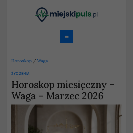
Skip
to
content
miejskipuls.pl
Horoskop
/
Waga
ŻYCZENIA
Horoskop miesięczny –
Waga – Marzec 2026