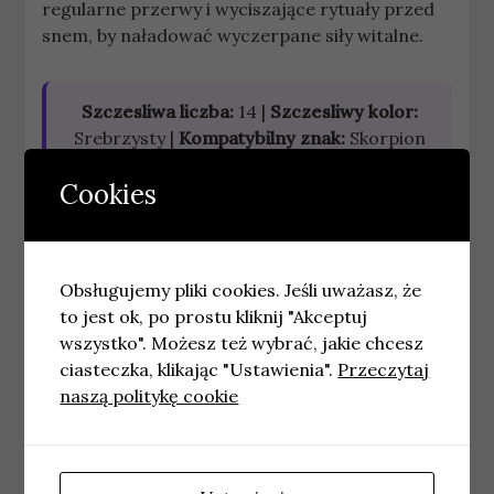
regularne przerwy i wyciszające rytuały przed
snem, by naładować wyczerpane siły witalne.
Szczesliwa liczba:
14 |
Szczesliwy kolor:
Srebrzysty |
Kompatybilny znak:
Skorpion
Cookies
Poprzedni horoskop
Archiwum tego okresu
Opis znaku
Zobacz inne okresy dla tego znaku:
Obsługujemy pliki cookies. Jeśli uważasz, że
to jest ok, po prostu kliknij "Akceptuj
Dzienny
Tygodniowy
Miesieczny
wszystko". Możesz też wybrać, jakie chcesz
Roczny
ciasteczka, klikając "Ustawienia".
Przeczytaj
naszą politykę cookie
Sprawdz horoskopy dla innych
znakow: