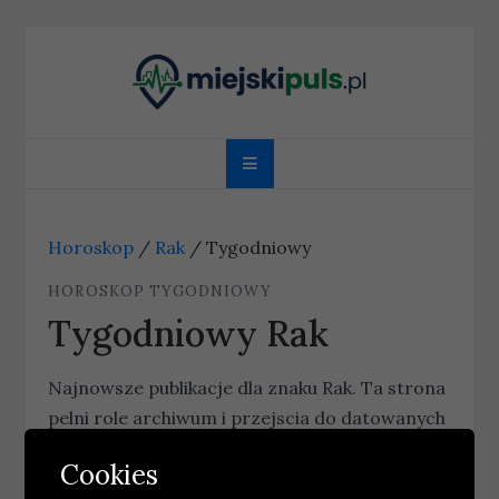
Skip
to
content
miejskipuls.pl
Horoskop
/
Rak
/
Tygodniowy
HOROSKOP TYGODNIOWY
Tygodniowy Rak
Najnowsze publikacje dla znaku Rak. Ta strona
pelni role archiwum i przejscia do datowanych
wpisow.
Cookies