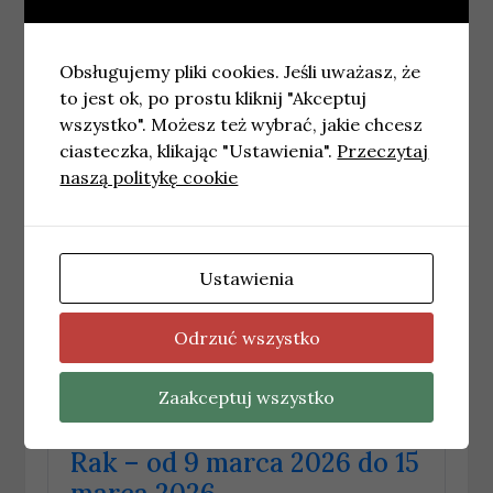
Opis znaku
Obsługujemy pliki cookies. Jeśli uważasz, że
Horoskop tygodniowy –
to jest ok, po prostu kliknij "Akceptuj
Rak – od 16 marca 2026 do
wszystko". Możesz też wybrać, jakie chcesz
22 marca 2026
ciasteczka, klikając "Ustawienia".
Przeczytaj
naszą politykę cookie
16 marca, 2026
Nadchodzący czas to sprawdzian dla
Twojej elastyczności. Zbalansuj
Ustawienia
zawodowe wyzwania z potrzebą
domowego spokoju, a odzyskasz
wewnętrzną równowagę.
Odrzuć wszystko
Zaakceptuj wszystko
Horoskop tygodniowy –
Rak – od 9 marca 2026 do 15