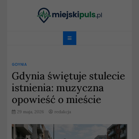
Skip
to
content
miejskipuls.pl
GDYNIA
Gdynia świętuje stulecie
istnienia: muzyczna
opowieść o mieście
29 maja, 2026
redakcja