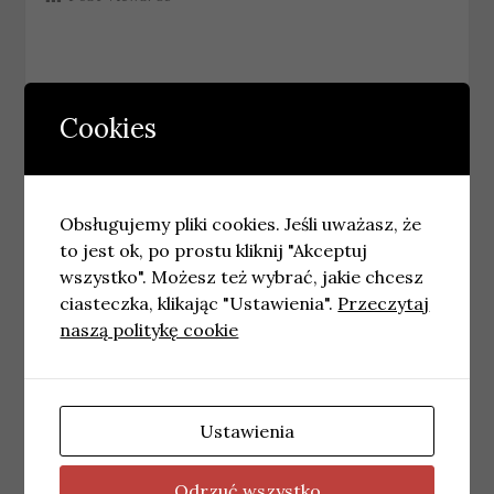
←
Utrudnienia w ruchu kolejowym we
Cookies
Wrocławiu w rejonie węzła Grabiszyn
mStłuczka: nowa funkcja w aplikacji mObywatel
ułatwia formalności po kolizjach
→
Obsługujemy pliki cookies. Jeśli uważasz, że
to jest ok, po prostu kliknij "Akceptuj
wszystko". Możesz też wybrać, jakie chcesz
Podobne wpisy
ciasteczka, klikając "Ustawienia".
Przeczytaj
naszą politykę cookie
Ustawienia
Odrzuć wszystko