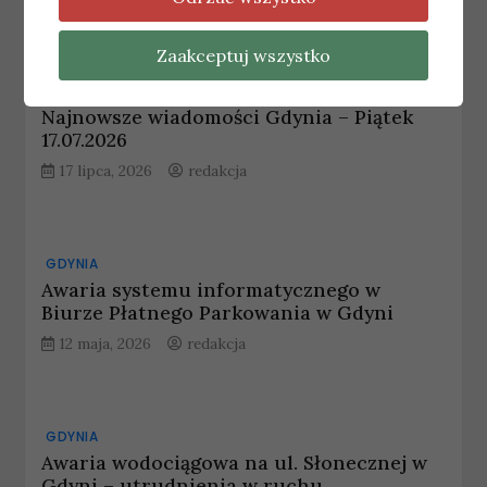
Zaakceptuj wszystko
GDYNIA
Najnowsze wiadomości Gdynia – Piątek
17.07.2026
17 lipca, 2026
redakcja
GDYNIA
Awaria systemu informatycznego w
Biurze Płatnego Parkowania w Gdyni
12 maja, 2026
redakcja
GDYNIA
Awaria wodociągowa na ul. Słonecznej w
Gdyni – utrudnienia w ruchu