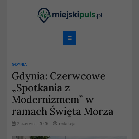
Skip
to
content
miejskipuls.pl
GDYNIA
Gdynia: Czerwcowe
„Spotkania z
Modernizmem” w
ramach Święta Morza
2 czerwca, 2026
redakcja