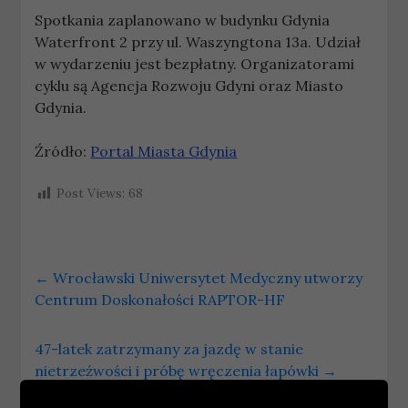
Spotkania zaplanowano w budynku Gdynia
Waterfront 2 przy ul. Waszyngtona 13a. Udział
w wydarzeniu jest bezpłatny. Organizatorami
cyklu są Agencja Rozwoju Gdyni oraz Miasto
Gdynia.
Źródło:
Portal Miasta Gdynia
Post Views:
68
←
Wrocławski Uniwersytet Medyczny utworzy
Centrum Doskonałości RAPTOR-HF
47-latek zatrzymany za jazdę w stanie
nietrzeźwości i próbę wręczenia łapówki
→