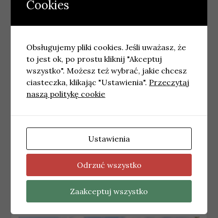
Cookies
Podobne wpisy
Obsługujemy pliki cookies. Jeśli uważasz, że
to jest ok, po prostu kliknij "Akceptuj
wszystko". Możesz też wybrać, jakie chcesz
ciasteczka, klikając "Ustawienia".
Przeczytaj
naszą politykę cookie
Ustawienia
GDYNIA
Najnowsze wiadomości Gdynia – Piątek
Odrzuć wszystko
17.07.2026
17 lipca, 2026
redakcja
Zaakceptuj wszystko