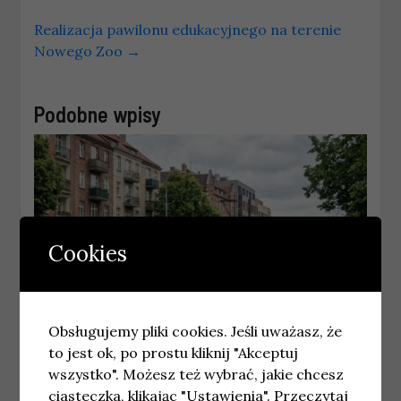
Realizacja pawilonu edukacyjnego na terenie
Nowego Zoo
→
Podobne wpisy
Cookies
Obsługujemy pliki cookies. Jeśli uważasz, że
to jest ok, po prostu kliknij "Akceptuj
GDAŃSK
wszystko". Możesz też wybrać, jakie chcesz
Najnowsze wiadomości Gdańsk –
Czwartek 09.07.2026
ciasteczka, klikając "Ustawienia".
Przeczytaj