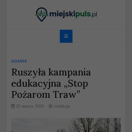
Skip
to
content
miejskipuls.pl
GDAŃSK
Ruszyła kampania
edukacyjna „Stop
Pożarom Traw”
25 marca, 2026
redakcja