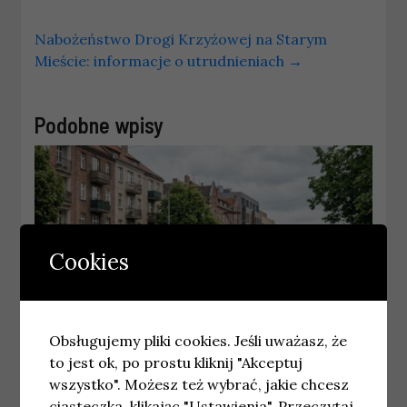
Nabożeństwo Drogi Krzyżowej na Starym
Mieście: informacje o utrudnieniach
→
Podobne wpisy
Cookies
Obsługujemy pliki cookies. Jeśli uważasz, że
to jest ok, po prostu kliknij "Akceptuj
GDAŃSK
wszystko". Możesz też wybrać, jakie chcesz
Najnowsze wiadomości Gdańsk –
ciasteczka, klikając "Ustawienia".
Przeczytaj