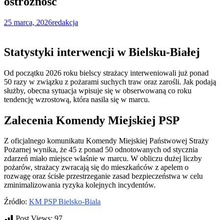
ostrożność
25 marca, 2026
redakcja
Konieczne
Te pliki cookie
nie są
Statystyki interwencji w Bielsku-Białej
opcjonalne. Są
one potrzebne
do
Od początku 2026 roku bielscy strażacy interweniowali już ponad
funkcjonowania
50 razy w związku z pożarami suchych traw oraz zarośli. Jak podają
strony
służby, obecna sytuacja wpisuje się w obserwowaną co roku
internetowej.
tendencję wzrostową, która nasila się w marcu.
Zalecenia Komendy Miejskiej PSP
Statystyka
Abyśmy mogli
Z oficjalnego komunikatu Komendy Miejskiej Państwowej Straży
poprawić
Pożarnej wynika, że 45 z ponad 50 odnotowanych od stycznia
funkcjonalność
zdarzeń miało miejsce właśnie w marcu. W obliczu dużej liczby
i strukturę
pożarów, strażacy zwracają się do mieszkańców z apelem o
strony
rozwagę oraz ścisłe przestrzeganie zasad bezpieczeństwa w celu
internetowej,
zminimalizowania ryzyka kolejnych incydentów.
na podstawie
tego, jak
Źródło:
KM PSP Bielsko-Biala
strona jest
używana.
Post Views:
97