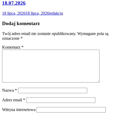
strony, zwiększasz
18.07.2026
szansę na
zobaczenie
18 lipca, 2026
18 lipca, 2026
redakcja
spersonalizowanych
treści i ofert.
Dodaj komentarz
Twój adres email nie zostanie opublikowany.
Wymagane pola są
oznaczone
*
Komentarz
*
Nazwa
*
Adres email
*
Witryna internetowa