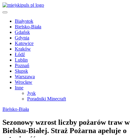
Skip
to
miejskipuls.pl
content
Białystok
Bielsko-Biała
Gdańsk
Gdynia
Katowice
Kraków
Łódź
Lublin
Poznań
Słupsk
Warszawa
Wrocław
Inne
Jysk
Poradniki Minecraft
Bielsko-Biała
Sezonowy wzrost liczby pożarów traw w
Bielsku-Białej. Straż Pożarna apeluje o