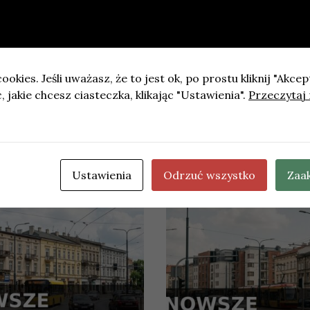
 sprzedaży internetowej
ookies. Jeśli uważasz, że to jest ok, po prostu kliknij "Akcep
 jakie chcesz ciasteczka, klikając "Ustawienia".
Przeczytaj 
ulic Dolnomłyńskiej i Strumyk: ruszyły prace nad dokume
Ustawienia
Odrzuć wszystko
Zaa