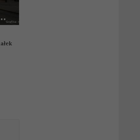
iałek