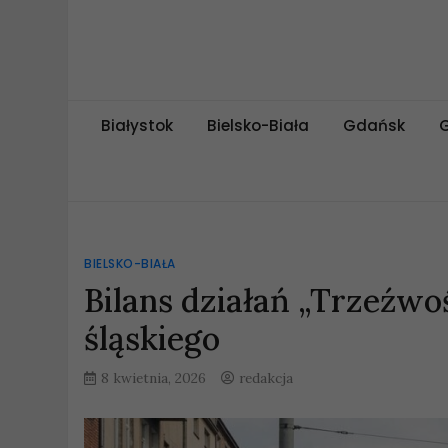
Skip
to
content
miejskipuls.pl
Białystok
Bielsko-Biała
Gdańsk
BIELSKO-BIAŁA
Bilans działań „Trzeźw
śląskiego
8 kwietnia, 2026
redakcja