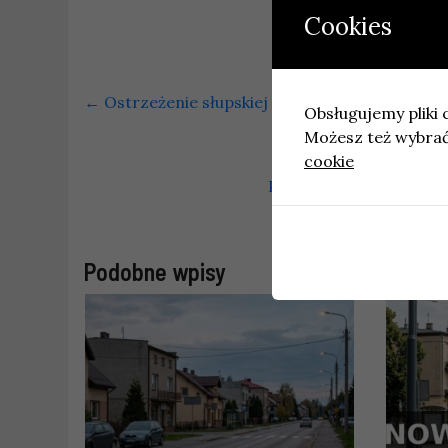
Cookies
←
Ostrzeżenie słupskiej policji: oszustwa przy
Obsługujemy pliki c
Możesz też wybrać,
cookie
Planowana przebudowa 
Podobne wpisy