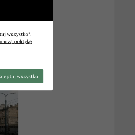
tuj wszystko".
naszą politykę
ntacją
→
kceptuj wszystko