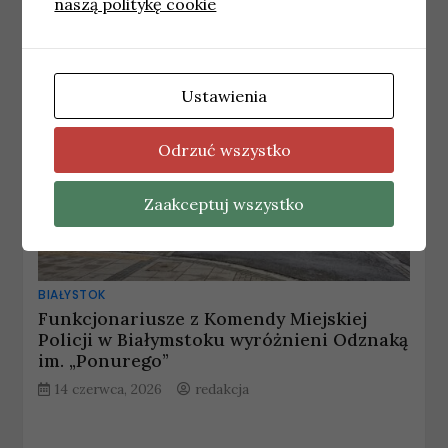
naszą politykę cookie
Ustawienia
Odrzuć wszystko
Zaakceptuj wszystko
BIAŁYSTOK
Funkcjonariusze z Komendy Miejskiej
Policji w Białymstoku wyróżnieni Odznaką
im. „Ponurego”
14 czerwca, 2026
redakcja