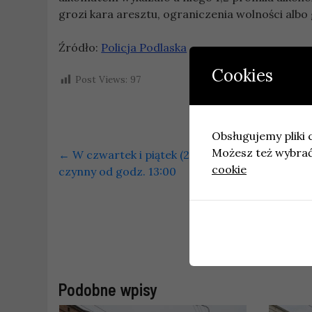
grozi kara aresztu, ograniczenia wolności albo 
Źródło:
Policja Podlaska
Cookies
Post Views:
97
Obsługujemy pliki c
Możesz też wybrać,
←
W czwartek i piątek (28 i 29 maja) Punkt Obs
cookie
czynny od godz. 13:00
Podobne wpisy