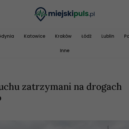
Gdynia
Katowice
Kraków
Łódź
Lublin
P
Inne
ruchu zatrzymani na drogach
o