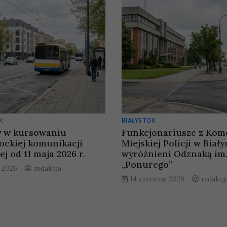
K
BIAŁYSTOK
 w kursowaniu
Funkcjonariusze z Kom
tockiej komunikacji
Miejskiej Policji w Biał
ej od 11 maja 2026 r.
wyróżnieni Odznaką im
„Ponurego”
, 2026
redakcja
14 czerwca, 2026
redakcj