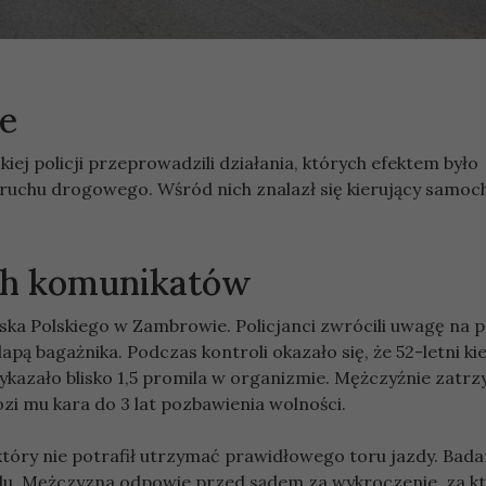
je
j policji przeprowadzili działania, których efektem było
ruchu drogowego. Wśród nich znalazł się kierujący samo
ych komunikatów
ska Polskiego w Zambrowie. Policjanci zwrócili uwagę na 
apą bagażnika. Podczas kontroli okazało się, że 52-letni k
ykazało blisko 1,5 promila w organizmie. Mężczyźnie zatr
zi mu kara do 3 lat pozbawienia wolności.
tóry nie potrafił utrzymać prawidłowego toru jazdy. Bada
olu. Mężczyzna odpowie przed sądem za wykroczenie, za k