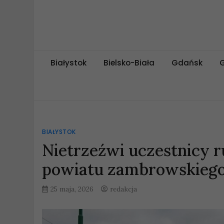
Skip
to
content
miejskipuls.pl
Białystok
Bielsko-Biała
Gdańsk
BIAŁYSTOK
Nietrzeźwi uczestnicy 
powiatu zambrowskieg
25 maja, 2026
redakcja