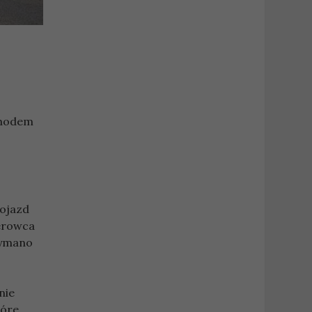
chodem
pojazd
ierowca
zymano
nie
tóre