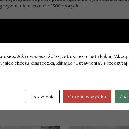
grzywna nie niższa niż 2500 złotych.
ookies. Jeśli uważasz, że to jest ok, po prostu kliknij "Akcep
 jakie chcesz ciasteczka, klikając "Ustawienia".
Przeczytaj 
ługi Klienta Górczyn będzie nieczynny. 1 czerwca POK będz
Utrudnienia w ruchu na ul. Władysława IV w
Ustawienia
Odrzuć wszystko
Zaa