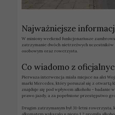
Najważniejsze informac
W miniony weekend funkcjonariusze zambrowskie
zatrzymanie dwóch nietrzeźwych uczestników 
osobowym oraz rowerzysta.
Co wiadomo z oficjaln
Pierwsza interwencja miała miejsce na alei Woj
marki Mercedes, który poruszał się z otwartą kl
znajduje się pod wpływem alkoholu – badanie w
prawo jazdy, a za popełnione przestępstwo gro
Drugim zatrzymanym był 31-letni rowerzysta, k
alkomatem wykazało u niego 1,2 promila alkoh