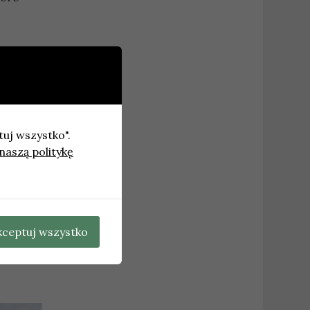
tuj wszystko".
naszą politykę
ie
 Gdyni
→
kceptuj wszystko