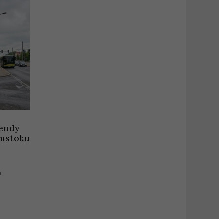
endy
ymstoku
.
a