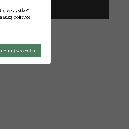
tuj wszystko".
naszą politykę
kceptuj wszystko