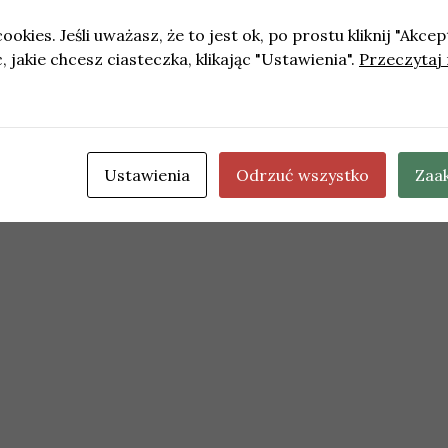
©2026 miejskipuls.pl
ookies. Jeśli uważasz, że to jest ok, po prostu kliknij "Akcep
 jakie chcesz ciasteczka, klikając "Ustawienia".
Przeczytaj 
Ustawienia
Odrzuć wszystko
Zaa