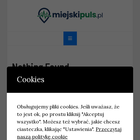
Skip
to
content
miejskipuls.pl
Nothing Found
Cookies
It seems we can’t find what you’re looking for.
Perhaps searching can help.
Obsługujemy pliki cookies. Jeśli uważasz, że
to jest ok, po prostu kliknij "Akceptuj
wszystko". Możesz też wybrać, jakie chcesz
ciasteczka, klikając "Ustawienia".
Przeczytaj
©2026 miejskipuls.pl
naszą politykę cookie