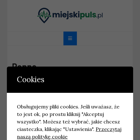
Skip
to
content
miejskipuls.pl
Panna
Cookies
Obsługujemy pliki cookies. Jeśli uważasz, że
to jest ok, po prostu kliknij "Akceptuj
wszystko". Możesz też wybrać, jakie chcesz
ciasteczka, klikając "Ustawienia".
Przeczytaj
naszą politykę cookie