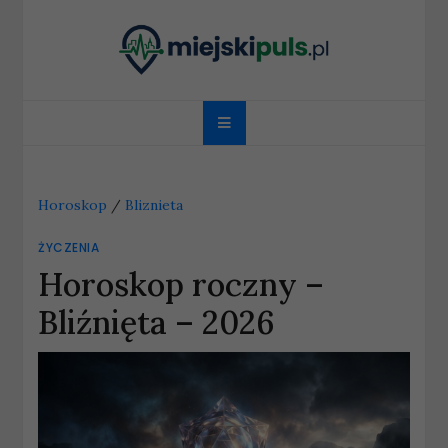
Skip
to
content
miejskipuls.pl
Horoskop
/
Bliznieta
ŻYCZENIA
Horoskop roczny –
Bliźnięta – 2026