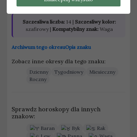
stylu życia.
Szczesliwa liczba:
14 |
Szczesliwy kolor:
szafirowy |
Kompatybilny znak:
Waga
Archiwum tego okresu
Opis znaku
Zobacz inne okresy dla tego znaku:
Dzienny
Tygodniowy
Miesieczny
Roczny
Sprawdz horoskopy dla innych
znakow:
Baran
Byk
Rak
Lew
Panna
Waga